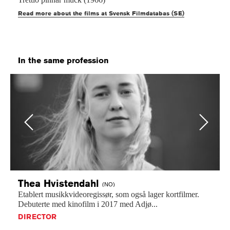
Read more about the films at Svensk Filmdatabas (SE)
In the same profession
Previous
Next
Thea
Hvistendahl
(NO)
Etablert
musikkvideoregissør,
som
også
lager
kortfilmer.
Debuterte
med
kinofilm
i
2017
med
Adjø...
DIRECTOR