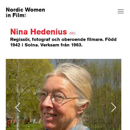
Nordic Women
in Film
Nina Hedenius
(SE)
Regissör, fotograf och oberoende filmare. Född
1942 i Solna. Verksam från 1963.
Previous
Next