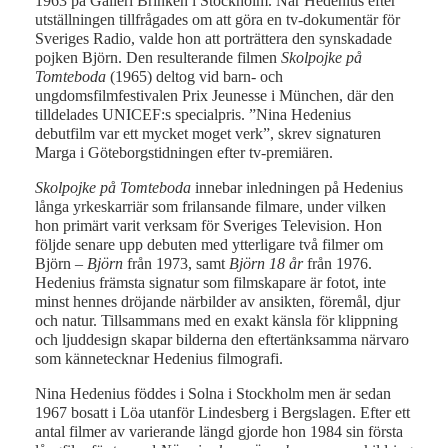
1963 på Galleri Brinken i Stockholm. När Hedenius efter
utställningen tillfrågades om att göra en tv-dokumentär för
Sveriges Radio, valde hon att porträttera den synskadade
pojken Björn. Den resulterande filmen
Skolpojke på
Tomteboda
(1965) deltog vid barn- och
ungdomsfilmfestivalen Prix Jeunesse i München, där den
tilldelades UNICEF:s specialpris. ”Nina Hedenius
debutfilm var ett mycket moget verk”, skrev signaturen
Marga i Göteborgstidningen efter tv-premiären.
Skolpojke på Tomteboda
innebar inledningen på Hedenius
långa yrkeskarriär som frilansande filmare, under vilken
hon primärt varit verksam för Sveriges Television. Hon
följde senare upp debuten med ytterligare två filmer om
Björn –
Björn
från 1973, samt
Björn 18 år
från 1976.
Hedenius främsta signatur som filmskapare är fotot, inte
minst hennes dröjande närbilder av ansikten, föremål, djur
och natur. Tillsammans med en exakt känsla för klippning
och ljuddesign skapar bilderna den eftertänksamma närvaro
som kännetecknar Hedenius filmografi.
Nina Hedenius föddes i Solna i Stockholm men är sedan
1967 bosatt i Löa utanför Lindesberg i Bergslagen. Efter ett
antal filmer av varierande längd gjorde hon 1984 sin första