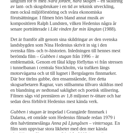
långfilm för tv med
Nära jorden, nära skogen –
en skildring
av lant- och skogsbrukare i en tid av teknisk utveckling,
men också miljöförstöring och svåra ekonomiska
förutsättningar. I filmen hörs bland annat musik av
kompositören Ralph Lundsten, vilken Hedenius några år
senare porträtterade i
Likt vinden far min längtan
(1988)
.
Det är framför allt genom sina skildringar av den svenska
landsbygden som Nina Hedenius skrivit in sig i den
svenska film- och tv-historien. Inledningen till hennes mest
berömda film –
Gubben i stugan
från 1996 – är
emblematisk. Genom ett fåtal klipp förflyttas vi från stressen
i tunnelbanan i centrala Stockholm, via trafiken längs
motorvägarna och ut till lugnet i Bergslagens finnmarker.
Där bor titelns gubbe, den ensamstående, före detta
skogsarbetaren Ragnar, vars stillsamma tillvaro skildras med
en blandning av nedtonad saklighet och poetisk stilisering.
Filmen sågs vid premiären av 1,8 miljoner tv-tittare och har
sedan dess förblivit Hedenius mest kända verk.
Gubben i stugan
är inspelad i Grangärde finnmark i
Dalarna, ett område som Hedenius filmade redan 1979 i
den halvtimmeslånga
Anna på Ljungåsen – vintersaga.
En
film som uppvisar stora likheter med den mer kända