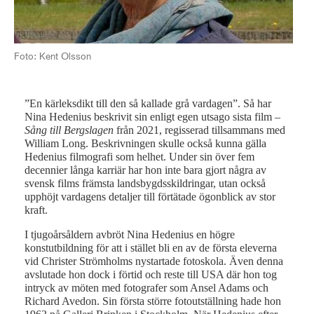
Bil
Foto: Kent Olsson
”En kärleksdikt till den så kallade grå vardagen”. Så har
Nina Hedenius beskrivit sin enligt egen utsago sista film –
Sång till Bergslagen
från 2021, regisserad tillsammans med
William Long. Beskrivningen skulle också kunna gälla
Hedenius filmografi som helhet. Under sin över fem
decennier långa karriär har hon inte bara gjort några av
svensk films främsta landsbygdsskildringar, utan också
upphöjt vardagens detaljer till förtätade ögonblick av stor
kraft.
I tjugoårsåldern avbröt Nina Hedenius en högre
konstutbildning för att i stället bli en av de första eleverna
vid Christer Strömholms nystartade fotoskola. Även denna
avslutade hon dock i förtid och reste till USA där hon tog
intryck av möten med fotografer som Ansel Adams och
Richard Avedon. Sin första större fotoutställning hade hon