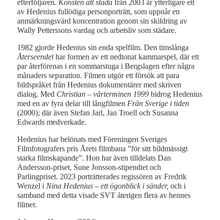
efterföljaren.
Konsten att städa
från 2003 är ytterligare ett
av Hedenius fullödiga personporträtt, som uppnår en
anmärkningsvärd koncentration genom sin skildring av
Wally Petterssons vardag och arbetsliv som städare.
1982 gjorde Hedenius sin enda spelfilm. Den timslånga
Återseendet
har formen av ett nedtonat kammarspel, där ett
par återförenas i en sommarstuga i Bergslagen efter några
månaders separation. Filmen utgör ett försök att para
bildspråket från Hedenius dokumentärer med skriven
dialog. Med
Christian – vårterminen 1999
bidrog Hedenius
med en av fyra delar till långfilmen
Från Sverige i tiden
(2000); där även Stefan Jarl, Jan Troell och Susanna
Edwards medverkade.
Hedenius har belönats med Föreningen Sveriges
Filmfotografers pris Årets filmbana ”för sitt bildmässigt
starka filmskapande”. Hon har även tilldelats Dan
Andersson-priset, Sune Jonsson-stipendiet och
Parlingpriset. 2023 porträtterades regissören av Fredrik
Wenzel i
Nina Hedenius – ett ögonblick i sänder,
och i
samband med detta visade SVT återigen flera av hennes
filmer.